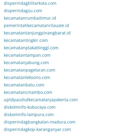
disperindagblitarkota.com
disperindagsu.com
kecamatanrumbaitimur.id
pemerintahkecamatanrilauale.id
kecamatantanjungpinangbarat.id
kecamatantingkir.com
kecamatanplakattinggi.com
kecamatantampan.com
kecamatanjabung.com
kecamatanpagelaran.com
kecamatanleksono.com
kecamatanbatu.com
kecamatancinambo.com
uptdpaudsdkecamatanjayakerta.com
diskominfo-kuburaya.com
diskominfo-lampura.com
disperindagbangkalan-madura.com
disperindagkop-karanganyar.com