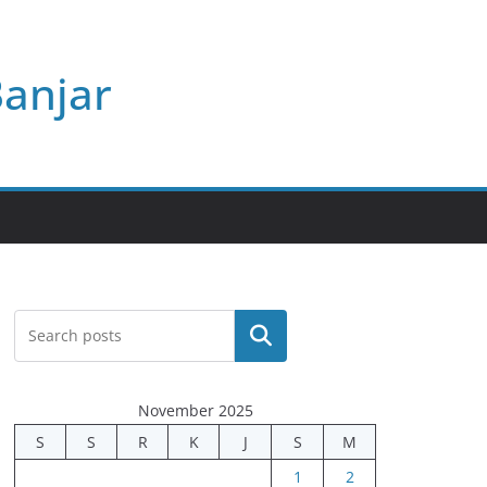
Banjar
Cari
November 2025
S
S
R
K
J
S
M
1
2