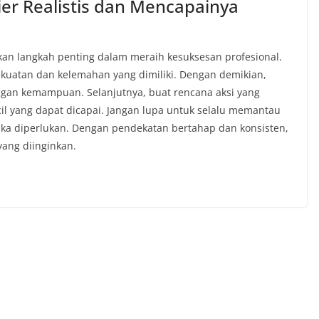
er Realistis dan Mencapainya
kan langkah penting dalam meraih kesuksesan profesional.
kuatan dan kelemahan yang dimiliki. Dengan demikian,
gan kemampuan. Selanjutnya, buat rencana aksi yang
cil yang dapat dicapai. Jangan lupa untuk selalu memantau
ika diperlukan. Dengan pendekatan bertahap dan konsisten,
yang diinginkan.