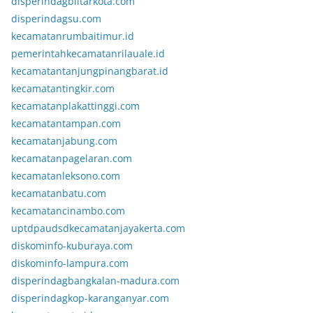
disperindagblitarkota.com
disperindagsu.com
kecamatanrumbaitimur.id
pemerintahkecamatanrilauale.id
kecamatantanjungpinangbarat.id
kecamatantingkir.com
kecamatanplakattinggi.com
kecamatantampan.com
kecamatanjabung.com
kecamatanpagelaran.com
kecamatanleksono.com
kecamatanbatu.com
kecamatancinambo.com
uptdpaudsdkecamatanjayakerta.com
diskominfo-kuburaya.com
diskominfo-lampura.com
disperindagbangkalan-madura.com
disperindagkop-karanganyar.com