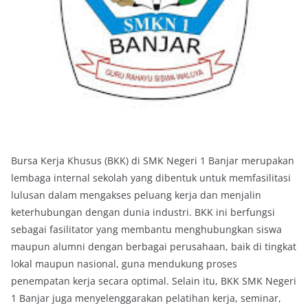
Bursa Kerja Khusus (BKK) di SMK Negeri 1 Banjar merupakan
lembaga internal sekolah yang dibentuk untuk memfasilitasi
lulusan dalam mengakses peluang kerja dan menjalin
keterhubungan dengan dunia industri. BKK ini berfungsi
sebagai fasilitator yang membantu menghubungkan siswa
maupun alumni dengan berbagai perusahaan, baik di tingkat
lokal maupun nasional, guna mendukung proses
penempatan kerja secara optimal. Selain itu, BKK SMK Negeri
1 Banjar juga menyelenggarakan pelatihan kerja, seminar,