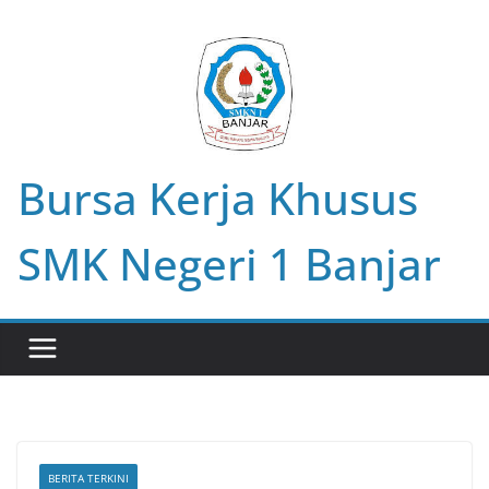
Skip
to
content
Bursa Kerja Khusus
SMK Negeri 1 Banjar
BERITA TERKINI