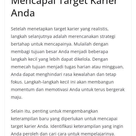
Mencapai Target Karier
Anda
Setelah menetapkan target karier yang realistis,
langkah selanjutnya adalah merencanakan strategi
bertahap untuk mencapainya. Mulailah dengan
membagi tujuan besar Anda menjadi beberapa
langkah kecil yang lebih dapat dikelola. Dengan
memecah tujuan menjadi tugas harian atau mingguan,
Anda dapat menghindari rasa kewalahan dan tetap
fokus. Langkah-langkah kecil ini akan membangun
momentum dan memotivasi Anda untuk terus bergerak
maju.
Selain itu, penting untuk mengembangkan
keterampilan baru yang diperlukan untuk mencapai
target karier Anda. Identifikasi keterampilan yang ingin
Anda peroleh dan cari cara untuk mempelajarinya.