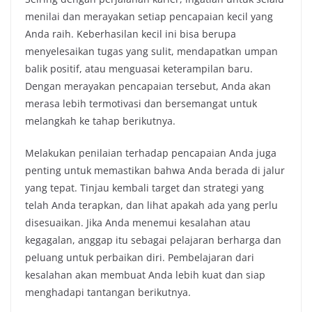
menilai dan merayakan setiap pencapaian kecil yang
Anda raih. Keberhasilan kecil ini bisa berupa
menyelesaikan tugas yang sulit, mendapatkan umpan
balik positif, atau menguasai keterampilan baru.
Dengan merayakan pencapaian tersebut, Anda akan
merasa lebih termotivasi dan bersemangat untuk
melangkah ke tahap berikutnya.
Melakukan penilaian terhadap pencapaian Anda juga
penting untuk memastikan bahwa Anda berada di jalur
yang tepat. Tinjau kembali target dan strategi yang
telah Anda terapkan, dan lihat apakah ada yang perlu
disesuaikan. Jika Anda menemui kesalahan atau
kegagalan, anggap itu sebagai pelajaran berharga dan
peluang untuk perbaikan diri. Pembelajaran dari
kesalahan akan membuat Anda lebih kuat dan siap
menghadapi tantangan berikutnya.