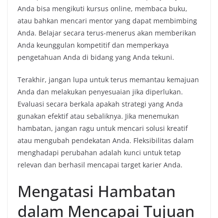
Anda bisa mengikuti kursus online, membaca buku,
atau bahkan mencari mentor yang dapat membimbing
Anda. Belajar secara terus-menerus akan memberikan
Anda keunggulan kompetitif dan memperkaya
pengetahuan Anda di bidang yang Anda tekuni.
Terakhir, jangan lupa untuk terus memantau kemajuan
Anda dan melakukan penyesuaian jika diperlukan.
Evaluasi secara berkala apakah strategi yang Anda
gunakan efektif atau sebaliknya. Jika menemukan
hambatan, jangan ragu untuk mencari solusi kreatif
atau mengubah pendekatan Anda. Fleksibilitas dalam
menghadapi perubahan adalah kunci untuk tetap
relevan dan berhasil mencapai target karier Anda.
Mengatasi Hambatan
dalam Mencapai Tujuan