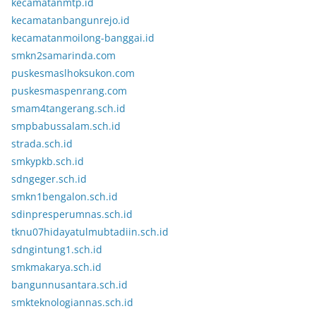
kecamatanmtp.id
kecamatanbangunrejo.id
kecamatanmoilong-banggai.id
smkn2samarinda.com
puskesmaslhoksukon.com
puskesmaspenrang.com
smam4tangerang.sch.id
smpbabussalam.sch.id
strada.sch.id
smkypkb.sch.id
sdngeger.sch.id
smkn1bengalon.sch.id
sdinpresperumnas.sch.id
tknu07hidayatulmubtadiin.sch.id
sdngintung1.sch.id
smkmakarya.sch.id
bangunnusantara.sch.id
smkteknologiannas.sch.id