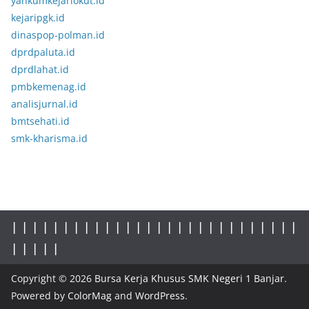
yankumkejariokut.id
kejaripgk.id
dinaspop-polman.id
dprdpaluta.id
dprdlahat.id
pmbkemenag.id
analisjurnal.id
bmtsehati.id
smk-kharisma.id
|
|
|
|
|
|
|
|
|
|
|
|
|
|
|
|
|
| |
|
|
|
|
|
|
|
|
|
|
|
|
|
|
Copyright © 2026
Bursa Kerja Khusus SMK Negeri 1 Banjar
.
Powered by
ColorMag
and
WordPress
.