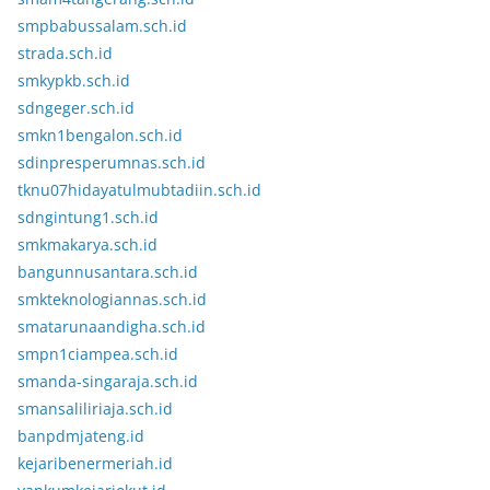
smpbabussalam.sch.id
strada.sch.id
smkypkb.sch.id
sdngeger.sch.id
smkn1bengalon.sch.id
sdinpresperumnas.sch.id
tknu07hidayatulmubtadiin.sch.id
sdngintung1.sch.id
smkmakarya.sch.id
bangunnusantara.sch.id
smkteknologiannas.sch.id
smatarunaandigha.sch.id
smpn1ciampea.sch.id
smanda-singaraja.sch.id
smansaliliriaja.sch.id
banpdmjateng.id
kejaribenermeriah.id