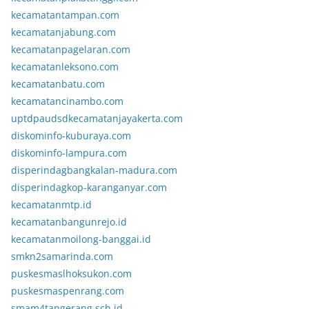
kecamatantampan.com
kecamatanjabung.com
kecamatanpagelaran.com
kecamatanleksono.com
kecamatanbatu.com
kecamatancinambo.com
uptdpaudsdkecamatanjayakerta.com
diskominfo-kuburaya.com
diskominfo-lampura.com
disperindagbangkalan-madura.com
disperindagkop-karanganyar.com
kecamatanmtp.id
kecamatanbangunrejo.id
kecamatanmoilong-banggai.id
smkn2samarinda.com
puskesmaslhoksukon.com
puskesmaspenrang.com
smam4tangerang.sch.id