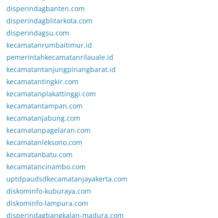
disperindagbanten.com
disperindagblitarkota.com
disperindagsu.com
kecamatanrumbaitimur.id
pemerintahkecamatanrilauale.id
kecamatantanjungpinangbarat.id
kecamatantingkir.com
kecamatanplakattinggi.com
kecamatantampan.com
kecamatanjabung.com
kecamatanpagelaran.com
kecamatanleksono.com
kecamatanbatu.com
kecamatancinambo.com
uptdpaudsdkecamatanjayakerta.com
diskominfo-kuburaya.com
diskominfo-lampura.com
disperindagbangkalan-madura.com