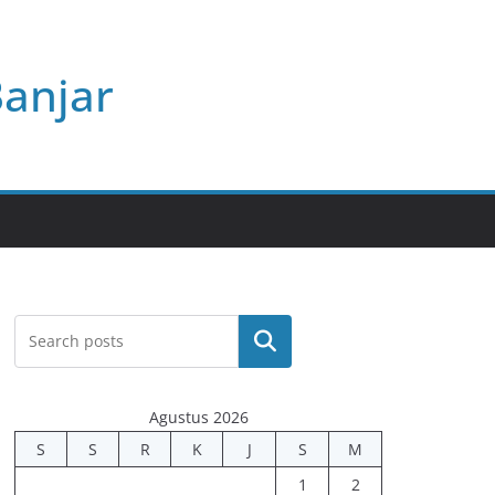
Banjar
Cari
Agustus 2026
S
S
R
K
J
S
M
1
2