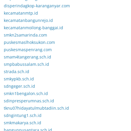
disperindagkop-karanganyar.com
kecamatanmtp.id
kecamatanbangunrejo.id
kecamatanmoilong-banggai.id
smkn2samarinda.com
puskesmaslhoksukon.com
puskesmaspenrang.com
smam4tangerang.sch.id
smpbabussalam.sch.id
strada.sch.id
smkypkb.sch.id
sdngeger.sch.id
smkn1bengalon.sch.id
sdinpresperumnas.sch.id
tknu07hidayatulmubtadiin.sch.id
sdngintung1.sch.id
smkmakarya.sch.id
bangunnusantara.sch.id