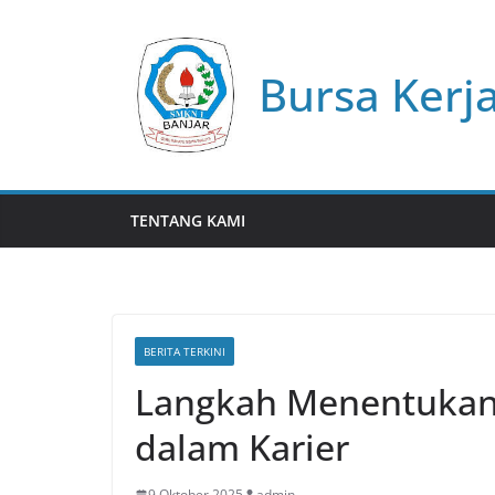
Skip
to
content
Bursa Kerj
TENTANG KAMI
BERITA TERKINI
Langkah Menentukan V
dalam Karier
9 Oktober 2025
admin