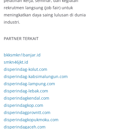
pelatihan kerja, seminar, dan kegiatan
rekrutmen langsung (job fair) untuk
meningkatkan daya saing lulusan di dunia
industri.
PARTNER TERKAIT
bkksmkn1banjar.id
smkn46jkt.id
disperindag-kolut.com
disperindag-kabsimalungun.com
disperindag-lampung.com
disperindag-lebak.com
disperindagkendal.com
disperindagkop.com
disperindagprovntt.com
disperindagkopukmoku.com
disperindagaceh.com