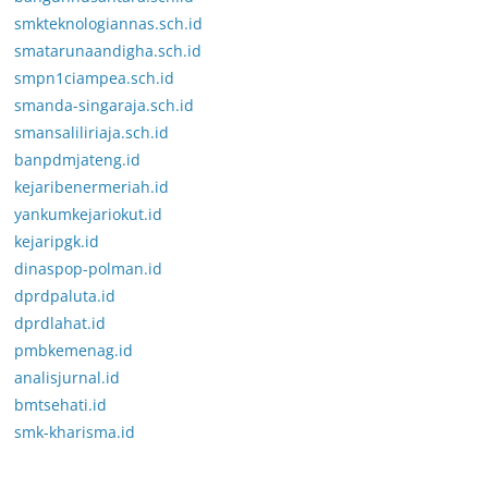
smkteknologiannas.sch.id
smatarunaandigha.sch.id
smpn1ciampea.sch.id
smanda-singaraja.sch.id
smansaliliriaja.sch.id
banpdmjateng.id
kejaribenermeriah.id
yankumkejariokut.id
kejaripgk.id
dinaspop-polman.id
dprdpaluta.id
dprdlahat.id
pmbkemenag.id
analisjurnal.id
bmtsehati.id
smk-kharisma.id