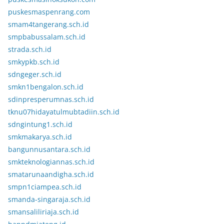
puskesmaspenrang.com
smam4tangerang.sch.id
smpbabussalam.sch.id
strada.sch.id
smkypkb.sch.id
sdngeger.sch.id
smkn1bengalon.sch.id
sdinpresperumnas.sch.id
tknu07hidayatulmubtadiin.sch.id
sdngintung1.sch.id
smkmakarya.sch.id
bangunnusantara.sch.id
smkteknologiannas.sch.id
smatarunaandigha.sch.id
smpn1ciampea.sch.id
smanda-singaraja.sch.id
smansaliliriaja.sch.id