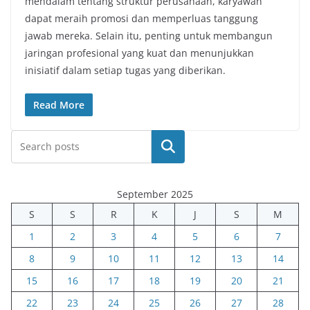
mendalam tentang struktur perusahaan, karyawan
dapat meraih promosi dan memperluas tanggung
jawab mereka. Selain itu, penting untuk membangun
jaringan profesional yang kuat dan menunjukkan
inisiatif dalam setiap tugas yang diberikan.
Read More
Cari
September 2025
S
S
R
K
J
S
M
1
2
3
4
5
6
7
8
9
10
11
12
13
14
15
16
17
18
19
20
21
22
23
24
25
26
27
28