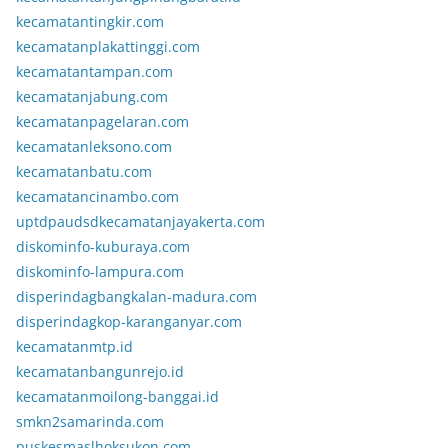
kecamatantingkir.com
kecamatanplakattinggi.com
kecamatantampan.com
kecamatanjabung.com
kecamatanpagelaran.com
kecamatanleksono.com
kecamatanbatu.com
kecamatancinambo.com
uptdpaudsdkecamatanjayakerta.com
diskominfo-kuburaya.com
diskominfo-lampura.com
disperindagbangkalan-madura.com
disperindagkop-karanganyar.com
kecamatanmtp.id
kecamatanbangunrejo.id
kecamatanmoilong-banggai.id
smkn2samarinda.com
puskesmaslhoksukon.com