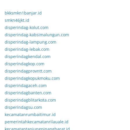
bkksmkn1banjar.id
smkn46jkt.id
disperindag-kolut.com
disperindag-kabsimalungun.com
disperindag-lampung.com
disperindag-lebak.com
disperindagkendal.com
disperindagkop.com
disperindagprovntt.com
disperindagkopukmoku.com
disperindagaceh.com
disperindagbanten.com
disperindagblitarkota.com
disperindagsu.com
kecamatanrumbaitimur.id
pemerintahkecamatanrilauale.id
kecamatantanjungpinangbarat.id