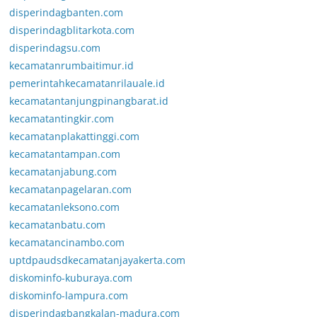
disperindagbanten.com
disperindagblitarkota.com
disperindagsu.com
kecamatanrumbaitimur.id
pemerintahkecamatanrilauale.id
kecamatantanjungpinangbarat.id
kecamatantingkir.com
kecamatanplakattinggi.com
kecamatantampan.com
kecamatanjabung.com
kecamatanpagelaran.com
kecamatanleksono.com
kecamatanbatu.com
kecamatancinambo.com
uptdpaudsdkecamatanjayakerta.com
diskominfo-kuburaya.com
diskominfo-lampura.com
disperindagbangkalan-madura.com