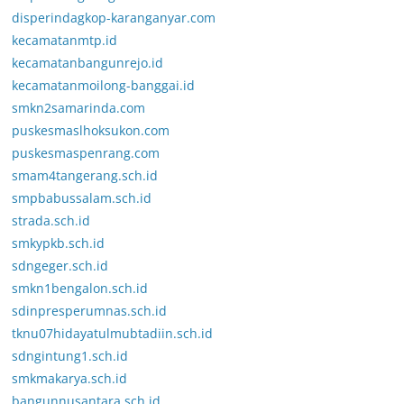
disperindagkop-karanganyar.com
kecamatanmtp.id
kecamatanbangunrejo.id
kecamatanmoilong-banggai.id
smkn2samarinda.com
puskesmaslhoksukon.com
puskesmaspenrang.com
smam4tangerang.sch.id
smpbabussalam.sch.id
strada.sch.id
smkypkb.sch.id
sdngeger.sch.id
smkn1bengalon.sch.id
sdinpresperumnas.sch.id
tknu07hidayatulmubtadiin.sch.id
sdngintung1.sch.id
smkmakarya.sch.id
bangunnusantara.sch.id