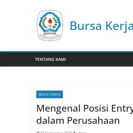
Skip
to
content
Bursa Kerj
TENTANG KAMI
BERITA TERKINI
Mengenal Posisi Entry
dalam Perusahaan
29 September 2025
admin