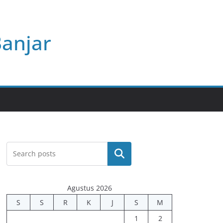
Banjar
Cari
Agustus 2026
S
S
R
K
J
S
M
1
2