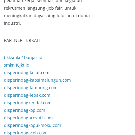
pelatihan kerja, seminar, dan kegiatan
rekrutmen langsung (job fair) untuk
meningkatkan daya saing lulusan di dunia
industri.
PARTNER TERKAIT
bkksmkn1banjar.id
smkn46jkt.id
disperindag-kolut.com
disperindag-kabsimalungun.com
disperindag-lampung.com
disperindag-lebak.com
disperindagkendal.com
disperindagkop.com
disperindagprovntt.com
disperindagkopukmoku.com
disperindagaceh.com