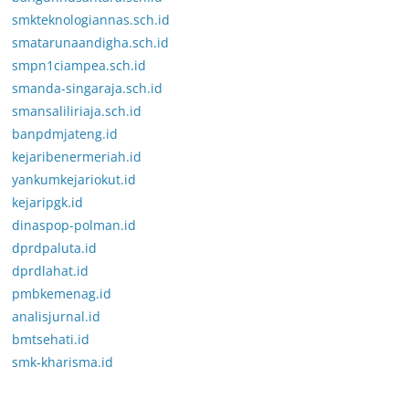
smkteknologiannas.sch.id
smatarunaandigha.sch.id
smpn1ciampea.sch.id
smanda-singaraja.sch.id
smansaliliriaja.sch.id
banpdmjateng.id
kejaribenermeriah.id
yankumkejariokut.id
kejaripgk.id
dinaspop-polman.id
dprdpaluta.id
dprdlahat.id
pmbkemenag.id
analisjurnal.id
bmtsehati.id
smk-kharisma.id