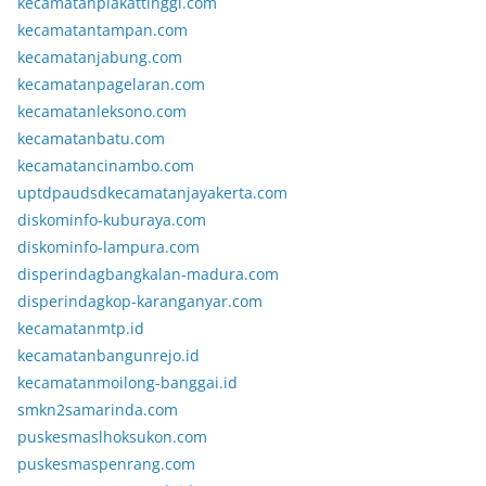
kecamatanplakattinggi.com
kecamatantampan.com
kecamatanjabung.com
kecamatanpagelaran.com
kecamatanleksono.com
kecamatanbatu.com
kecamatancinambo.com
uptdpaudsdkecamatanjayakerta.com
diskominfo-kuburaya.com
diskominfo-lampura.com
disperindagbangkalan-madura.com
disperindagkop-karanganyar.com
kecamatanmtp.id
kecamatanbangunrejo.id
kecamatanmoilong-banggai.id
smkn2samarinda.com
puskesmaslhoksukon.com
puskesmaspenrang.com