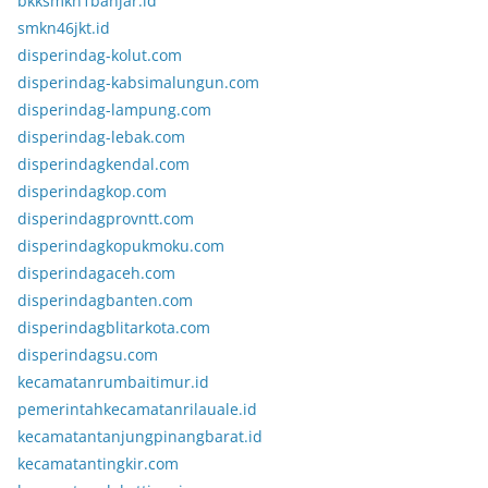
bkksmkn1banjar.id
smkn46jkt.id
disperindag-kolut.com
disperindag-kabsimalungun.com
disperindag-lampung.com
disperindag-lebak.com
disperindagkendal.com
disperindagkop.com
disperindagprovntt.com
disperindagkopukmoku.com
disperindagaceh.com
disperindagbanten.com
disperindagblitarkota.com
disperindagsu.com
kecamatanrumbaitimur.id
pemerintahkecamatanrilauale.id
kecamatantanjungpinangbarat.id
kecamatantingkir.com