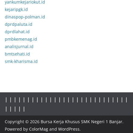
yankumkejariokut.id
kejaripgk.id
dinaspop-polman.id
dprdpaluta.id
dprdlahat.id
pmbkemenag.id
analisjurnal.id
bmtsehati.id
smk-kharisma.id
|
|
|
|
|
|
|
|
|
|
|
|
|
|
|
|
|
| |
|
|
|
|
|
|
|
|
|
|
|
|
|
|
Copyright © 2026
Bursa Kerja Khusus SMK Negeri 1 Banjar
.
Powered by
ColorMag
and
WordPress
.