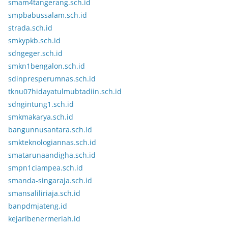
smam4tangerang.sch.id
smpbabussalam.sch.id
strada.sch.id
smkypkb.sch.id
sdngeger.sch.id
smkn1bengalon.sch.id
sdinpresperumnas.sch.id
tknu07hidayatulmubtadiin.sch.id
sdngintung1.sch.id
smkmakarya.sch.id
bangunnusantara.sch.id
smkteknologiannas.sch.id
smatarunaandigha.sch.id
smpn1ciampea.sch.id
smanda-singaraja.sch.id
smansaliliriaja.sch.id
banpdmjateng.id
kejaribenermeriah.id