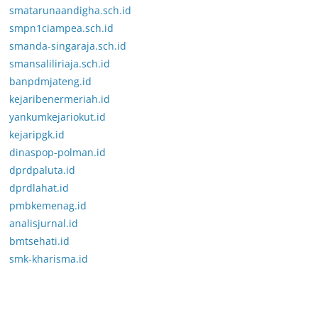
smatarunaandigha.sch.id
smpn1ciampea.sch.id
smanda-singaraja.sch.id
smansaliliriaja.sch.id
banpdmjateng.id
kejaribenermeriah.id
yankumkejariokut.id
kejaripgk.id
dinaspop-polman.id
dprdpaluta.id
dprdlahat.id
pmbkemenag.id
analisjurnal.id
bmtsehati.id
smk-kharisma.id