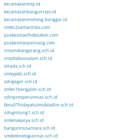
kecamatanmtp.id
kecamatanbangunrejo.id
kecamatanmoilong-banggai.id
smkn2samarinda.com
puskesmaslhoksukon.com
puskesmaspenrang.com
smam4tangerang.sch.id
smpbabussalam.sch.id
strada.sch.id
smkypkb.sch.id
sdngeger.sch.id
smkn1bengalon.sch.id
sdinpresperumnas.sch.id
tknu07hidayatulmubtadiin.sch.id
sdngintung1.sch.id
smkmakarya.sch.id
bangunnusantara.sch.id
smkteknologiannas.sch.id