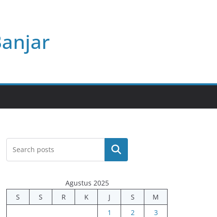
Banjar
Cari
Agustus 2025
S
S
R
K
J
S
M
1
2
3