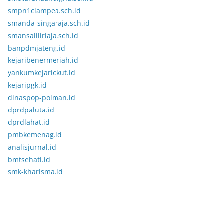
smpn1ciampea.sch.id
smanda-singaraja.sch.id
smansaliliriaja.sch.id
banpdmjateng.id
kejaribenermeriah.id
yankumkejariokut.id
kejaripgk.id
dinaspop-polman.id
dprdpaluta.id
dprdlahat.id
pmbkemenag.id
analisjurnal.id
bmtsehati.id
smk-kharisma.id