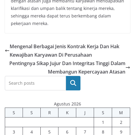
dengan atasan juga membantu karyawan mendapatkan
klarifikasi dan umpan balik tentang kinerja mereka,
sehingga mereka dapat terus berkembang dalam
pekerjaan mereka.
Mengenal Berbagai Jenis Kontrak Kerja Dan Hak
Kewajiban Karyawan Di Perusahaan
Pentingnya Sikap Jujur Dan Integritas Tinggi Dalam
Membangun Kepercayaan Atasan
Cari
Agustus 2026
S
S
R
K
J
S
M
1
2
3
4
5
6
7
8
9