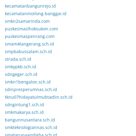
kecamatanbangunrejo.id
kecamatanmoilong-banggai.id
smkn2samarinda.com
puskesmaslhoksukon.com
puskesmaspenrang.com
smam4tangerang.sch.id
smpbabussalam.sch.id
strada.sch.id
smkypkb.sch.id
sdngeger.sch.id
smkn1bengalon.sch.id
sdinpresperumnas.sch.id
tknu07hidayatulmubtadiin.sch.id
sdngintung1.sch.id
smkmakarya.sch.id
bangunnusantara.sch.id
smkteknologiannas.sch.id
smatarunaandigha.sch.id