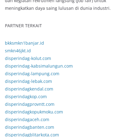
dan kegiatan rekrutmen langsung (job fair) untuk
meningkatkan daya saing lulusan di dunia industri.
PARTNER TERKAIT
bkksmkn1banjar.id
smkn46jkt.id
disperindag-kolut.com
disperindag-kabsimalungun.com
disperindag-lampung.com
disperindag-lebak.com
disperindagkendal.com
disperindagkop.com
disperindagprovntt.com
disperindagkopukmoku.com
disperindagaceh.com
disperindagbanten.com
disperindagblitarkota.com