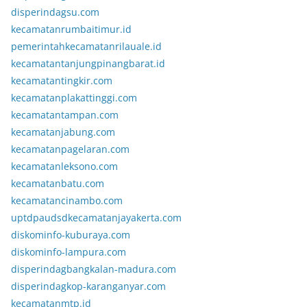
disperindagsu.com
kecamatanrumbaitimur.id
pemerintahkecamatanrilauale.id
kecamatantanjungpinangbarat.id
kecamatantingkir.com
kecamatanplakattinggi.com
kecamatantampan.com
kecamatanjabung.com
kecamatanpagelaran.com
kecamatanleksono.com
kecamatanbatu.com
kecamatancinambo.com
uptdpaudsdkecamatanjayakerta.com
diskominfo-kuburaya.com
diskominfo-lampura.com
disperindagbangkalan-madura.com
disperindagkop-karanganyar.com
kecamatanmtp.id