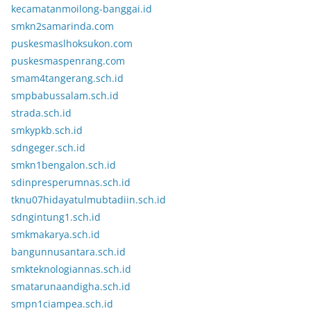
kecamatanmoilong-banggai.id
smkn2samarinda.com
puskesmaslhoksukon.com
puskesmaspenrang.com
smam4tangerang.sch.id
smpbabussalam.sch.id
strada.sch.id
smkypkb.sch.id
sdngeger.sch.id
smkn1bengalon.sch.id
sdinpresperumnas.sch.id
tknu07hidayatulmubtadiin.sch.id
sdngintung1.sch.id
smkmakarya.sch.id
bangunnusantara.sch.id
smkteknologiannas.sch.id
smatarunaandigha.sch.id
smpn1ciampea.sch.id