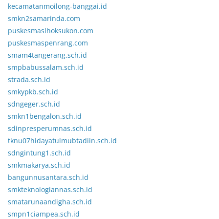
kecamatanmoilong-banggai.id
smkn2samarinda.com
puskesmaslhoksukon.com
puskesmaspenrang.com
smam4tangerang.sch.id
smpbabussalam.sch.id
strada.sch.id
smkypkb.sch.id
sdngeger.sch.id
smkn1bengalon.sch.id
sdinpresperumnas.sch.id
tknu07hidayatulmubtadiin.sch.id
sdngintung1.sch.id
smkmakarya.sch.id
bangunnusantara.sch.id
smkteknologiannas.sch.id
smatarunaandigha.sch.id
smpn1ciampea.sch.id