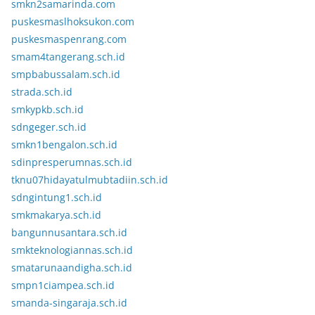
smkn2samarinda.com
puskesmaslhoksukon.com
puskesmaspenrang.com
smam4tangerang.sch.id
smpbabussalam.sch.id
strada.sch.id
smkypkb.sch.id
sdngeger.sch.id
smkn1bengalon.sch.id
sdinpresperumnas.sch.id
tknu07hidayatulmubtadiin.sch.id
sdngintung1.sch.id
smkmakarya.sch.id
bangunnusantara.sch.id
smkteknologiannas.sch.id
smatarunaandigha.sch.id
smpn1ciampea.sch.id
smanda-singaraja.sch.id