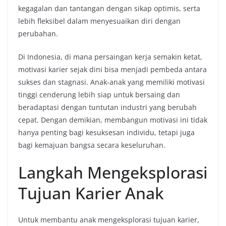
kegagalan dan tantangan dengan sikap optimis, serta
lebih fleksibel dalam menyesuaikan diri dengan
perubahan.
Di Indonesia, di mana persaingan kerja semakin ketat,
motivasi karier sejak dini bisa menjadi pembeda antara
sukses dan stagnasi. Anak-anak yang memiliki motivasi
tinggi cenderung lebih siap untuk bersaing dan
beradaptasi dengan tuntutan industri yang berubah
cepat. Dengan demikian, membangun motivasi ini tidak
hanya penting bagi kesuksesan individu, tetapi juga
bagi kemajuan bangsa secara keseluruhan.
Langkah Mengeksplorasi
Tujuan Karier Anak
Untuk membantu anak mengeksplorasi tujuan karier,