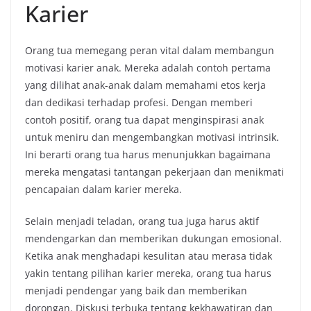
Karier
Orang tua memegang peran vital dalam membangun
motivasi karier anak. Mereka adalah contoh pertama
yang dilihat anak-anak dalam memahami etos kerja
dan dedikasi terhadap profesi. Dengan memberi
contoh positif, orang tua dapat menginspirasi anak
untuk meniru dan mengembangkan motivasi intrinsik.
Ini berarti orang tua harus menunjukkan bagaimana
mereka mengatasi tantangan pekerjaan dan menikmati
pencapaian dalam karier mereka.
Selain menjadi teladan, orang tua juga harus aktif
mendengarkan dan memberikan dukungan emosional.
Ketika anak menghadapi kesulitan atau merasa tidak
yakin tentang pilihan karier mereka, orang tua harus
menjadi pendengar yang baik dan memberikan
dorongan. Diskusi terbuka tentang kekhawatiran dan