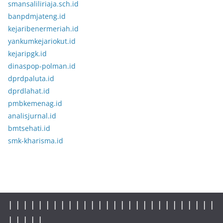
smansaliliriaja.sch.id
banpdmjateng.id
kejaribenermeriah.id
yankumkejariokut.id
kejaripgk.id
dinaspop-polman.id
dprdpaluta.id
dprdlahat.id
pmbkemenag.id
analisjurnal.id
bmtsehati.id
smk-kharisma.id
|
|
|
|
|
|
|
|
|
|
|
|
|
|
|
|
|
| |
|
|
|
|
|
|
|
|
|
|
|
|
|
|