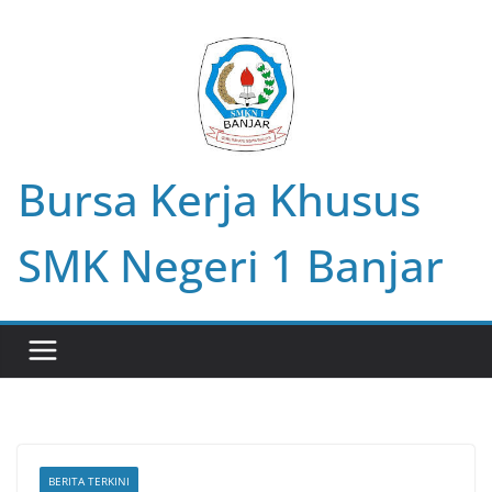
Skip
to
content
Bursa Kerja Khusus
SMK Negeri 1 Banjar
BERITA TERKINI