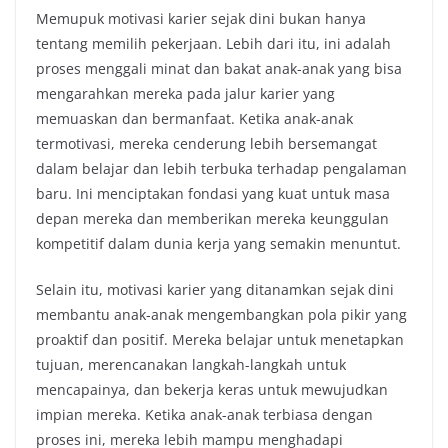
Memupuk motivasi karier sejak dini bukan hanya
tentang memilih pekerjaan. Lebih dari itu, ini adalah
proses menggali minat dan bakat anak-anak yang bisa
mengarahkan mereka pada jalur karier yang
memuaskan dan bermanfaat. Ketika anak-anak
termotivasi, mereka cenderung lebih bersemangat
dalam belajar dan lebih terbuka terhadap pengalaman
baru. Ini menciptakan fondasi yang kuat untuk masa
depan mereka dan memberikan mereka keunggulan
kompetitif dalam dunia kerja yang semakin menuntut.
Selain itu, motivasi karier yang ditanamkan sejak dini
membantu anak-anak mengembangkan pola pikir yang
proaktif dan positif. Mereka belajar untuk menetapkan
tujuan, merencanakan langkah-langkah untuk
mencapainya, dan bekerja keras untuk mewujudkan
impian mereka. Ketika anak-anak terbiasa dengan
proses ini, mereka lebih mampu menghadapi