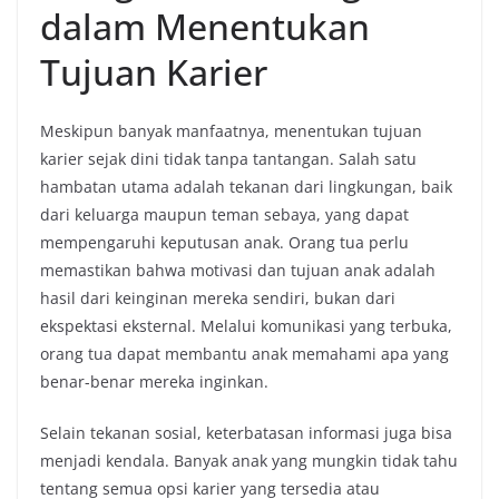
dalam Menentukan
Tujuan Karier
Meskipun banyak manfaatnya, menentukan tujuan
karier sejak dini tidak tanpa tantangan. Salah satu
hambatan utama adalah tekanan dari lingkungan, baik
dari keluarga maupun teman sebaya, yang dapat
mempengaruhi keputusan anak. Orang tua perlu
memastikan bahwa motivasi dan tujuan anak adalah
hasil dari keinginan mereka sendiri, bukan dari
ekspektasi eksternal. Melalui komunikasi yang terbuka,
orang tua dapat membantu anak memahami apa yang
benar-benar mereka inginkan.
Selain tekanan sosial, keterbatasan informasi juga bisa
menjadi kendala. Banyak anak yang mungkin tidak tahu
tentang semua opsi karier yang tersedia atau