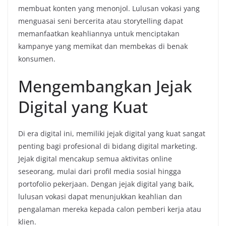
membuat konten yang menonjol. Lulusan vokasi yang
menguasai seni bercerita atau storytelling dapat
memanfaatkan keahliannya untuk menciptakan
kampanye yang memikat dan membekas di benak
konsumen.
Mengembangkan Jejak
Digital yang Kuat
Di era digital ini, memiliki jejak digital yang kuat sangat
penting bagi profesional di bidang digital marketing.
Jejak digital mencakup semua aktivitas online
seseorang, mulai dari profil media sosial hingga
portofolio pekerjaan. Dengan jejak digital yang baik,
lulusan vokasi dapat menunjukkan keahlian dan
pengalaman mereka kepada calon pemberi kerja atau
klien.