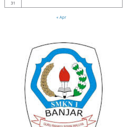
31
« Apr