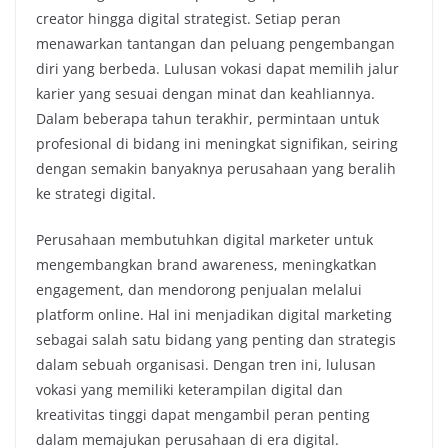
creator hingga digital strategist. Setiap peran
menawarkan tantangan dan peluang pengembangan
diri yang berbeda. Lulusan vokasi dapat memilih jalur
karier yang sesuai dengan minat dan keahliannya.
Dalam beberapa tahun terakhir, permintaan untuk
profesional di bidang ini meningkat signifikan, seiring
dengan semakin banyaknya perusahaan yang beralih
ke strategi digital.
Perusahaan membutuhkan digital marketer untuk
mengembangkan brand awareness, meningkatkan
engagement, dan mendorong penjualan melalui
platform online. Hal ini menjadikan digital marketing
sebagai salah satu bidang yang penting dan strategis
dalam sebuah organisasi. Dengan tren ini, lulusan
vokasi yang memiliki keterampilan digital dan
kreativitas tinggi dapat mengambil peran penting
dalam memajukan perusahaan di era digital.