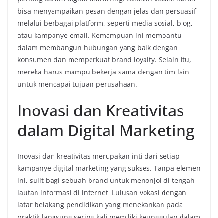
bisa menyampaikan pesan dengan jelas dan persuasif
melalui berbagai platform, seperti media sosial, blog,
atau kampanye email. Kemampuan ini membantu
dalam membangun hubungan yang baik dengan
konsumen dan memperkuat brand loyalty. Selain itu,
mereka harus mampu bekerja sama dengan tim lain
untuk mencapai tujuan perusahaan.
Inovasi dan Kreativitas
dalam Digital Marketing
Inovasi dan kreativitas merupakan inti dari setiap
kampanye digital marketing yang sukses. Tanpa elemen
ini, sulit bagi sebuah brand untuk menonjol di tengah
lautan informasi di internet. Lulusan vokasi dengan
latar belakang pendidikan yang menekankan pada
praktik langsung sering kali memiliki keunggulan dalam