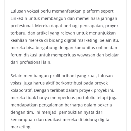
Lulusan vokasi perlu memanfaatkan platform seperti
LinkedIn untuk membangun dan memelihara jaringan
profesional. Mereka dapat berbagi pencapaian, proyek
terbaru, dan artikel yang relevan untuk menunjukkan
keahlian mereka di bidang digital marketing. Selain itu,
mereka bisa bergabung dengan komunitas online dan
forum diskusi untuk memperluas wawasan dan belajar
dari profesional lain.
Selain membangun profil pribadi yang kuat, lulusan
vokasi juga harus aktif berkontribusi pada proyek
kolaboratif. Dengan terlibat dalam proyek-proyek ini,
mereka tidak hanya memperluas portofolio tetapi juga
mendapatkan pengalaman berharga dalam bekerja
dengan tim. Ini menjadi pembuktian nyata dari
kemampuan dan dedikasi mereka di bidang digital
marketing.