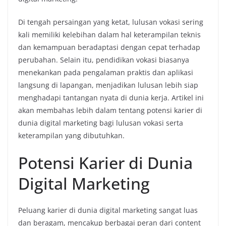
Di tengah persaingan yang ketat, lulusan vokasi sering
kali memiliki kelebihan dalam hal keterampilan teknis
dan kemampuan beradaptasi dengan cepat terhadap
perubahan. Selain itu, pendidikan vokasi biasanya
menekankan pada pengalaman praktis dan aplikasi
langsung di lapangan, menjadikan lulusan lebih siap
menghadapi tantangan nyata di dunia kerja. Artikel ini
akan membahas lebih dalam tentang potensi karier di
dunia digital marketing bagi lulusan vokasi serta
keterampilan yang dibutuhkan.
Potensi Karier di Dunia
Digital Marketing
Peluang karier di dunia digital marketing sangat luas
dan beragam, mencakup berbagai peran dari content