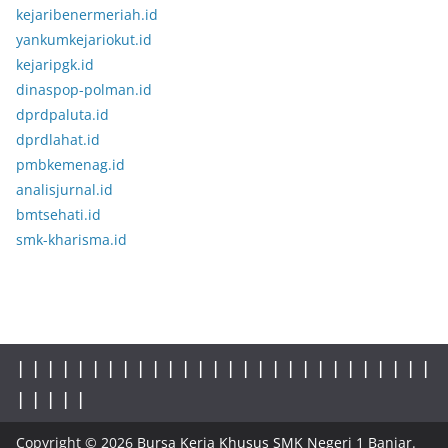
kejaribenermeriah.id
yankumkejariokut.id
kejaripgk.id
dinaspop-polman.id
dprdpaluta.id
dprdlahat.id
pmbkemenag.id
analisjurnal.id
bmtsehati.id
smk-kharisma.id
|
|
|
|
|
|
|
|
|
|
|
|
|
|
|
|
|
| |
|
|
|
|
|
|
|
|
|
|
|
|
|
|
Copyright © 2026
Bursa Kerja Khusus SMK Negeri 1 Banjar
.