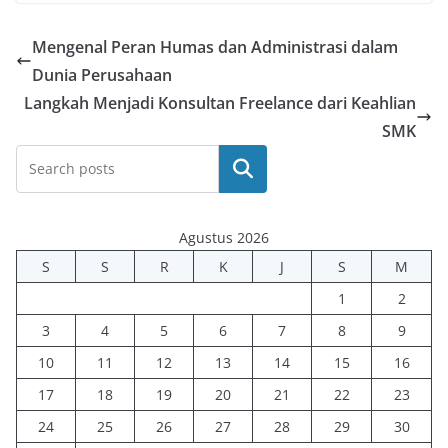
Mengenal Peran Humas dan Administrasi dalam
Dunia Perusahaan
Langkah Menjadi Konsultan Freelance dari Keahlian
SMK
Cari
Agustus 2026
S
S
R
K
J
S
M
1
2
3
4
5
6
7
8
9
10
11
12
13
14
15
16
17
18
19
20
21
22
23
24
25
26
27
28
29
30