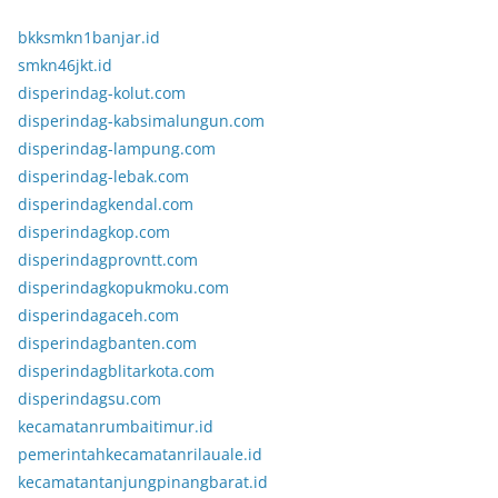
bkksmkn1banjar.id
smkn46jkt.id
disperindag-kolut.com
disperindag-kabsimalungun.com
disperindag-lampung.com
disperindag-lebak.com
disperindagkendal.com
disperindagkop.com
disperindagprovntt.com
disperindagkopukmoku.com
disperindagaceh.com
disperindagbanten.com
disperindagblitarkota.com
disperindagsu.com
kecamatanrumbaitimur.id
pemerintahkecamatanrilauale.id
kecamatantanjungpinangbarat.id