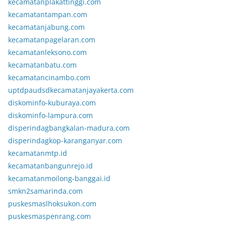
kecamatanplakattinggi.com
kecamatantampan.com
kecamatanjabung.com
kecamatanpagelaran.com
kecamatanleksono.com
kecamatanbatu.com
kecamatancinambo.com
uptdpaudsdkecamatanjayakerta.com
diskominfo-kuburaya.com
diskominfo-lampura.com
disperindagbangkalan-madura.com
disperindagkop-karanganyar.com
kecamatanmtp.id
kecamatanbangunrejo.id
kecamatanmoilong-banggai.id
smkn2samarinda.com
puskesmaslhoksukon.com
puskesmaspenrang.com