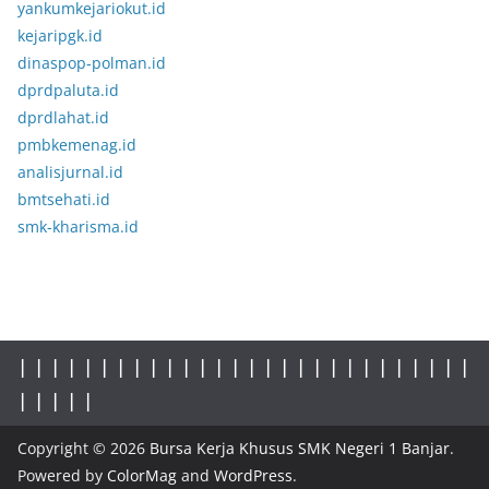
yankumkejariokut.id
kejaripgk.id
dinaspop-polman.id
dprdpaluta.id
dprdlahat.id
pmbkemenag.id
analisjurnal.id
bmtsehati.id
smk-kharisma.id
|
|
|
|
|
|
|
|
|
|
|
|
|
|
|
|
|
| |
|
|
|
|
|
|
|
|
|
|
|
|
|
|
Copyright © 2026
Bursa Kerja Khusus SMK Negeri 1 Banjar
.
Powered by
ColorMag
and
WordPress
.