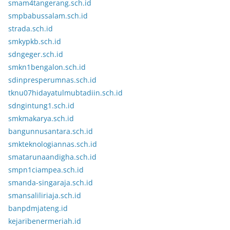
smam4tangerang.sch.id
smpbabussalam.sch.id
strada.sch.id
smkypkb.sch.id
sdngeger.sch.id
smkn1bengalon.sch.id
sdinpresperumnas.sch.id
tknu07hidayatulmubtadiin.sch.id
sdngintung1.sch.id
smkmakarya.sch.id
bangunnusantara.sch.id
smkteknologiannas.sch.id
smatarunaandigha.sch.id
smpn1ciampea.sch.id
smanda-singaraja.sch.id
smansaliliriaja.sch.id
banpdmjateng.id
kejaribenermeriah.id