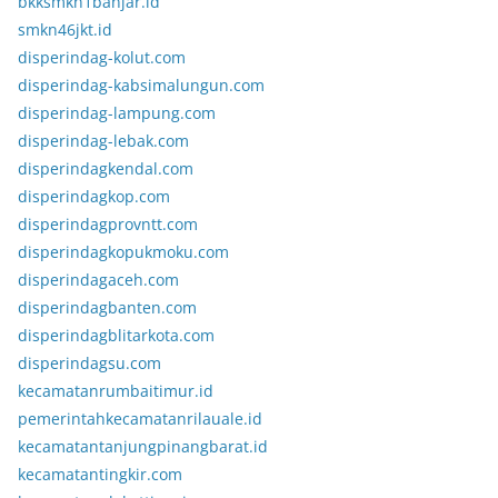
bkksmkn1banjar.id
smkn46jkt.id
disperindag-kolut.com
disperindag-kabsimalungun.com
disperindag-lampung.com
disperindag-lebak.com
disperindagkendal.com
disperindagkop.com
disperindagprovntt.com
disperindagkopukmoku.com
disperindagaceh.com
disperindagbanten.com
disperindagblitarkota.com
disperindagsu.com
kecamatanrumbaitimur.id
pemerintahkecamatanrilauale.id
kecamatantanjungpinangbarat.id
kecamatantingkir.com