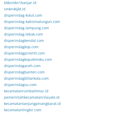
bkksmkn1banjar.id
smkn46jkt.id
disperindag-kolut.com
disperindag-kabsimalungun.com
disperindag-lampung.com
disperindag-lebak.com
disperindagkendal.com
disperindagkop.com
disperindagprovntt.com
disperindagkopukmoku.com
disperindagaceh.com
disperindagbanten.com
disperindagblitarkota.com
disperindagsu.com
kecamatanrumbaitimur.id
pemerintahkecamatanrilauale.id
kecamatantanjungpinangbarat.id
kecamatantingkir.com