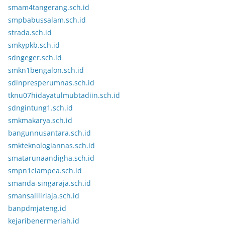
smam4tangerang.sch.id
smpbabussalam.sch.id
strada.sch.id
smkypkb.sch.id
sdngeger.sch.id
smkn1bengalon.sch.id
sdinpresperumnas.sch.id
tknu07hidayatulmubtadiin.sch.id
sdngintung1.sch.id
smkmakarya.sch.id
bangunnusantara.sch.id
smkteknologiannas.sch.id
smatarunaandigha.sch.id
smpn1ciampea.sch.id
smanda-singaraja.sch.id
smansaliliriaja.sch.id
banpdmjateng.id
kejaribenermeriah.id