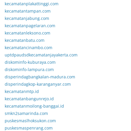
kecamatanplakattinggi.com
kecamatantampan.com
kecamatanjabung.com
kecamatanpagelaran.com
kecamatanleksono.com
kecamatanbatu.com
kecamatancinambo.com
uptdpaudsdkecamatanjayakerta.com
diskominfo-kuburaya.com
diskominfo-lampura.com
disperindagbangkalan-madura.com
disperindagkop-karanganyar.com
kecamatanmtp.id
kecamatanbangunrejo.id
kecamatanmoilong-banggai.id
smkn2samarinda.com
puskesmaslhoksukon.com
puskesmaspenrang.com