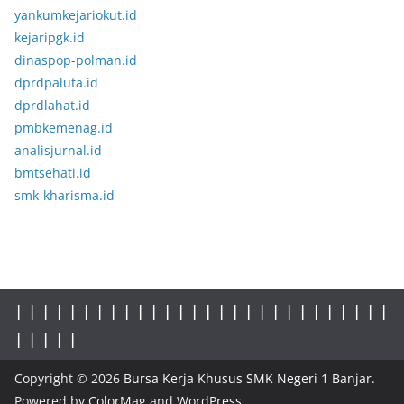
yankumkejariokut.id
kejaripgk.id
dinaspop-polman.id
dprdpaluta.id
dprdlahat.id
pmbkemenag.id
analisjurnal.id
bmtsehati.id
smk-kharisma.id
|
|
|
|
|
|
|
|
|
|
|
|
|
|
|
|
|
| |
|
|
|
|
|
|
|
|
|
|
|
|
|
|
Copyright © 2026
Bursa Kerja Khusus SMK Negeri 1 Banjar
.
Powered by
ColorMag
and
WordPress
.