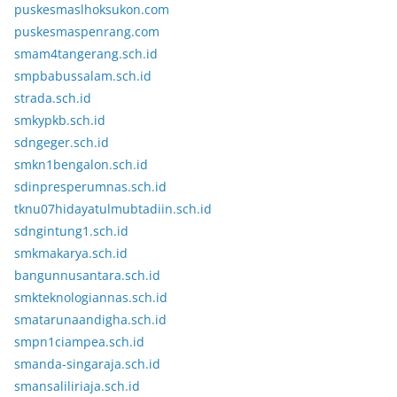
puskesmaslhoksukon.com
puskesmaspenrang.com
smam4tangerang.sch.id
smpbabussalam.sch.id
strada.sch.id
smkypkb.sch.id
sdngeger.sch.id
smkn1bengalon.sch.id
sdinpresperumnas.sch.id
tknu07hidayatulmubtadiin.sch.id
sdngintung1.sch.id
smkmakarya.sch.id
bangunnusantara.sch.id
smkteknologiannas.sch.id
smatarunaandigha.sch.id
smpn1ciampea.sch.id
smanda-singaraja.sch.id
smansaliliriaja.sch.id