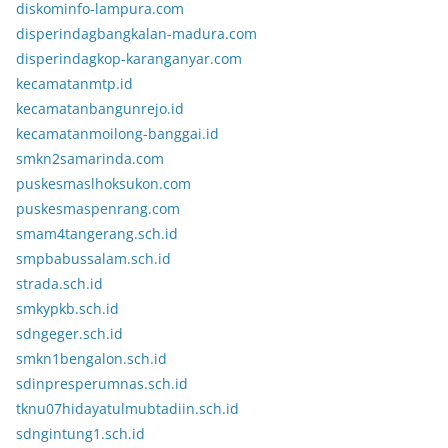
diskominfo-lampura.com
disperindagbangkalan-madura.com
disperindagkop-karanganyar.com
kecamatanmtp.id
kecamatanbangunrejo.id
kecamatanmoilong-banggai.id
smkn2samarinda.com
puskesmaslhoksukon.com
puskesmaspenrang.com
smam4tangerang.sch.id
smpbabussalam.sch.id
strada.sch.id
smkypkb.sch.id
sdngeger.sch.id
smkn1bengalon.sch.id
sdinpresperumnas.sch.id
tknu07hidayatulmubtadiin.sch.id
sdngintung1.sch.id