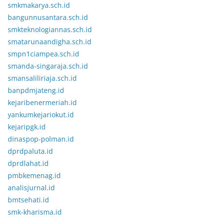
smkmakarya.sch.id
bangunnusantara.sch.id
smkteknologiannas.sch.id
smatarunaandigha.sch.id
smpn1ciampea.sch.id
smanda-singaraja.sch.id
smansaliliriaja.sch.id
banpdmjateng.id
kejaribenermeriah.id
yankumkejariokut.id
kejaripgk.id
dinaspop-polman.id
dprdpaluta.id
dprdlahat.id
pmbkemenag.id
analisjurnal.id
bmtsehati.id
smk-kharisma.id