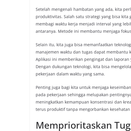
Setelah mengenali hambatan yang ada, kita per
produktivitas. Salah satu strategi yang bisa kit
membagi waktu kerja menjadi interval yang lebih
antaranya. Metode ini membantu menjaga fokus
Selain itu, kita juga bisa memanfaatkan teknolo
manajemen waktu dan tugas dapat membantu k
Aplikasi ini memberikan pengingat dan laporan 
Dengan dukungan teknologi, kita bisa mengelola
pekerjaan dalam waktu yang sama.
Penting juga bagi kita untuk menjaga keseimbangan
pada pekerjaan sehingga melupakan pentingnya i
meningkatkan kemampuan konsentrasi dan kreati
terus produktif tanpa mengorbankan kesehatan f
Memprioritaskan Tug