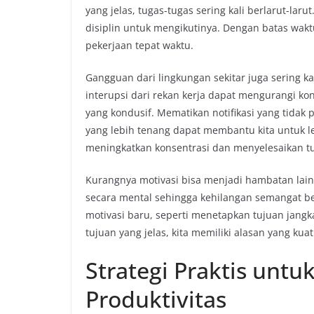
yang jelas, tugas-tugas sering kali berlarut-lar
disiplin untuk mengikutinya. Dengan batas wakt
pekerjaan tepat waktu.
Gangguan dari lingkungan sekitar juga sering kal
interupsi dari rekan kerja dapat mengurangi kon
yang kondusif. Mematikan notifikasi yang tida
yang lebih tenang dapat membantu kita untuk le
meningkatkan konsentrasi dan menyelesaikan tu
Kurangnya motivasi bisa menjadi hambatan lain 
secara mental sehingga kehilangan semangat bek
motivasi baru, seperti menetapkan tujuan jan
tujuan yang jelas, kita memiliki alasan yang ku
Strategi Praktis unt
Produktivitas