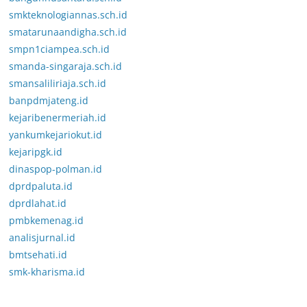
smkteknologiannas.sch.id
smatarunaandigha.sch.id
smpn1ciampea.sch.id
smanda-singaraja.sch.id
smansaliliriaja.sch.id
banpdmjateng.id
kejaribenermeriah.id
yankumkejariokut.id
kejaripgk.id
dinaspop-polman.id
dprdpaluta.id
dprdlahat.id
pmbkemenag.id
analisjurnal.id
bmtsehati.id
smk-kharisma.id