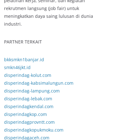
pelatihan kerja, seminar, dan kegiatan
rekrutmen langsung (job fair) untuk
meningkatkan daya saing lulusan di dunia
industri.
PARTNER TERKAIT
bkksmkn1banjar.id
smkn46jkt.id
disperindag-kolut.com
disperindag-kabsimalungun.com
disperindag-lampung.com
disperindag-lebak.com
disperindagkendal.com
disperindagkop.com
disperindagprovntt.com
disperindagkopukmoku.com
disperindagaceh.com