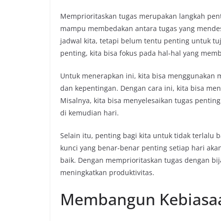
Memprioritaskan tugas merupakan langkah pent
mampu membedakan antara tugas yang mendesa
jadwal kita, tetapi belum tentu penting untuk 
penting, kita bisa fokus pada hal-hal yang mem
Untuk menerapkan ini, kita bisa menggunakan m
dan kepentingan. Dengan cara ini, kita bisa men
Misalnya, kita bisa menyelesaikan tugas penti
di kemudian hari.
Selain itu, penting bagi kita untuk tidak terla
kunci yang benar-benar penting setiap hari aka
baik. Dengan memprioritaskan tugas dengan bija
meningkatkan produktivitas.
Membangun Kebiasaa