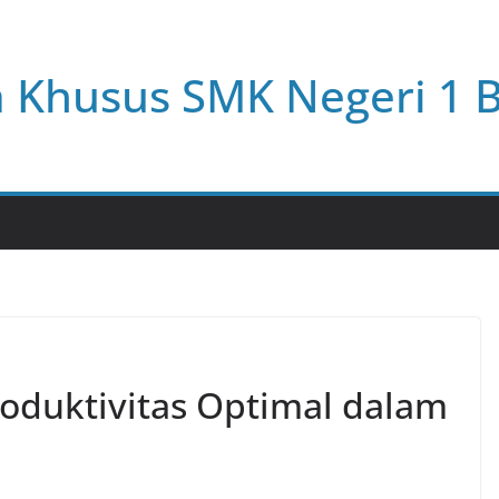
a Khusus SMK Negeri 1 
oduktivitas Optimal dalam