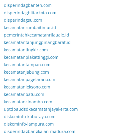
disperindagbanten.com
disperindagblitarkota.com
disperindagsu.com
kecamatanrumbaitimur.id
pemerintahkecamatanrilauale.id
kecamatantanjungpinangbarat.id
kecamatantingkir.com
kecamatanplakattinggi.com
kecamatantampan.com
kecamatanjabung.com
kecamatanpagelaran.com
kecamatanleksono.com
kecamatanbatu.com
kecamatancinambo.com
uptdpaudsdkecamatanjayakerta.com
diskominfo-kuburaya.com
diskominfo-lampura.com
disperindagbangkalan-madura.com