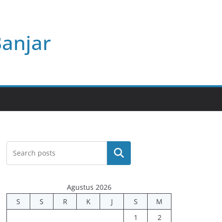
Banjar
Cari
Agustus 2026
S
S
R
K
J
S
M
1
2