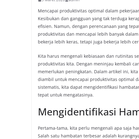
Mencapai produktivitas optimal dalam pekerjaan
Kesibukan dan gangguan yang tak terduga kerap
efisien. Namun, dengan perencanaan yang tepat 
produktivitas dan mencapai lebih banyak dalam
bekerja lebih keras, tetapi juga bekerja lebih cer
Kita harus mengenali kebiasaan dan rutinitas s
produktivitas kita. Dengan meninjau kembali ca
memerlukan peningkatan. Dalam artikel ini, kit
diambil untuk mencapai produktivitas optimal 
sistematis, kita dapat mengidentifikasi hambat
tepat untuk mengatasinya.
Mengidentifikasi Ham
Pertama-tama, kita perlu mengenali apa saja ha
Salah satu hambatan terbesar adalah kurangnya