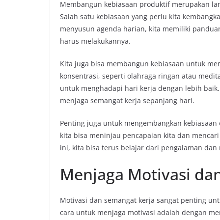
Membangun kebiasaan produktif merupakan langk
Salah satu kebiasaan yang perlu kita kembangk
menyusun agenda harian, kita memiliki panduan
harus melakukannya.
Kita juga bisa membangun kebiasaan untuk memu
konsentrasi, seperti olahraga ringan atau medit
untuk menghadapi hari kerja dengan lebih baik.
menjaga semangat kerja sepanjang hari.
Penting juga untuk mengembangkan kebiasaan eva
kita bisa meninjau pencapaian kita dan mencari
ini, kita bisa terus belajar dari pengalaman dan
Menjaga Motivasi da
Motivasi dan semangat kerja sangat penting unt
cara untuk menjaga motivasi adalah dengan mer