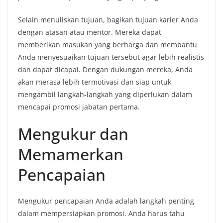
Selain menuliskan tujuan, bagikan tujuan karier Anda
dengan atasan atau mentor. Mereka dapat
memberikan masukan yang berharga dan membantu
Anda menyesuaikan tujuan tersebut agar lebih realistis
dan dapat dicapai. Dengan dukungan mereka, Anda
akan merasa lebih termotivasi dan siap untuk
mengambil langkah-langkah yang diperlukan dalam
mencapai promosi jabatan pertama.
Mengukur dan
Memamerkan
Pencapaian
Mengukur pencapaian Anda adalah langkah penting
dalam mempersiapkan promosi. Anda harus tahu