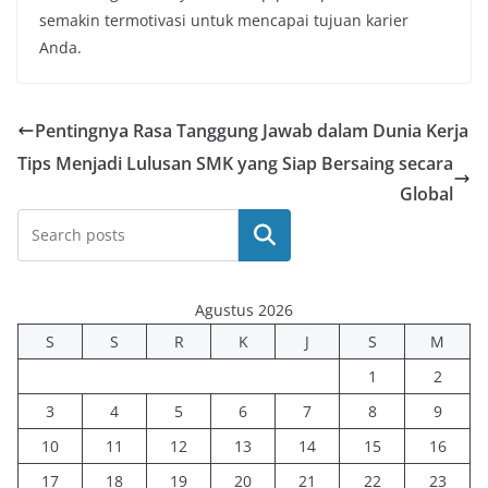
semakin termotivasi untuk mencapai tujuan karier
Anda.
Pentingnya Rasa Tanggung Jawab dalam Dunia Kerja
Tips Menjadi Lulusan SMK yang Siap Bersaing secara
Global
Cari
Agustus 2026
S
S
R
K
J
S
M
1
2
3
4
5
6
7
8
9
10
11
12
13
14
15
16
17
18
19
20
21
22
23