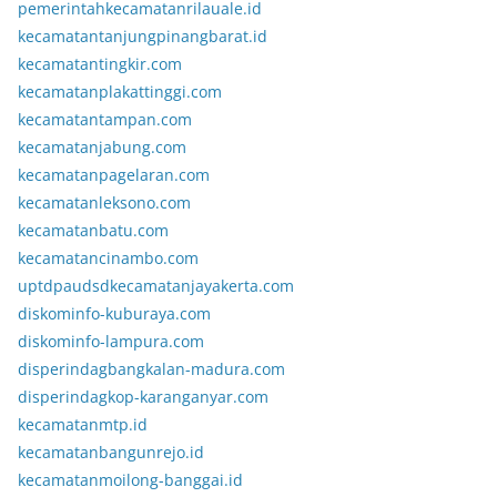
pemerintahkecamatanrilauale.id
kecamatantanjungpinangbarat.id
kecamatantingkir.com
kecamatanplakattinggi.com
kecamatantampan.com
kecamatanjabung.com
kecamatanpagelaran.com
kecamatanleksono.com
kecamatanbatu.com
kecamatancinambo.com
uptdpaudsdkecamatanjayakerta.com
diskominfo-kuburaya.com
diskominfo-lampura.com
disperindagbangkalan-madura.com
disperindagkop-karanganyar.com
kecamatanmtp.id
kecamatanbangunrejo.id
kecamatanmoilong-banggai.id