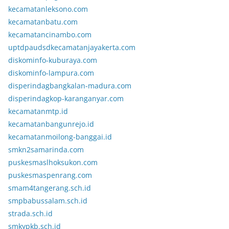
kecamatanleksono.com
kecamatanbatu.com
kecamatancinambo.com
uptdpaudsdkecamatanjayakerta.com
diskominfo-kuburaya.com
diskominfo-lampura.com
disperindagbangkalan-madura.com
disperindagkop-karanganyar.com
kecamatanmtp.id
kecamatanbangunrejo.id
kecamatanmoilong-banggai.id
smkn2samarinda.com
puskesmaslhoksukon.com
puskesmaspenrang.com
smam4tangerang.sch.id
smpbabussalam.sch.id
strada.sch.id
smkypkb.sch.id