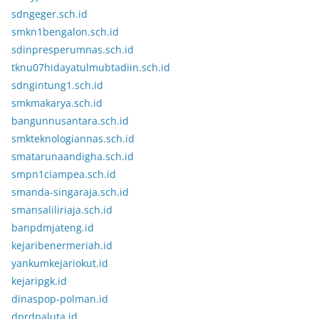
sdngeger.sch.id
smkn1bengalon.sch.id
sdinpresperumnas.sch.id
tknu07hidayatulmubtadiin.sch.id
sdngintung1.sch.id
smkmakarya.sch.id
bangunnusantara.sch.id
smkteknologiannas.sch.id
smatarunaandigha.sch.id
smpn1ciampea.sch.id
smanda-singaraja.sch.id
smansaliliriaja.sch.id
banpdmjateng.id
kejaribenermeriah.id
yankumkejariokut.id
kejaripgk.id
dinaspop-polman.id
dprdpaluta.id