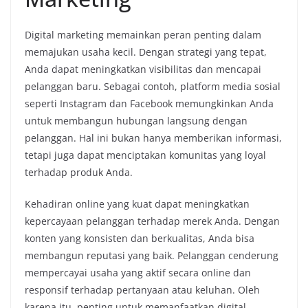
Digital marketing memainkan peran penting dalam
memajukan usaha kecil. Dengan strategi yang tepat,
Anda dapat meningkatkan visibilitas dan mencapai
pelanggan baru. Sebagai contoh, platform media sosial
seperti Instagram dan Facebook memungkinkan Anda
untuk membangun hubungan langsung dengan
pelanggan. Hal ini bukan hanya memberikan informasi,
tetapi juga dapat menciptakan komunitas yang loyal
terhadap produk Anda.
Kehadiran online yang kuat dapat meningkatkan
kepercayaan pelanggan terhadap merek Anda. Dengan
konten yang konsisten dan berkualitas, Anda bisa
membangun reputasi yang baik. Pelanggan cenderung
mempercayai usaha yang aktif secara online dan
responsif terhadap pertanyaan atau keluhan. Oleh
karena itu, penting untuk memanfaatkan digital