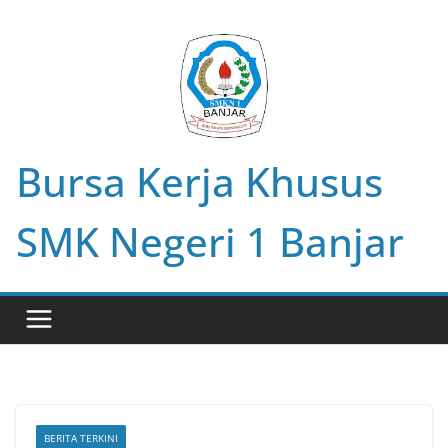
Skip
to
content
Bursa Kerja Khusus
SMK Negeri 1 Banjar
BERITA TERKINI