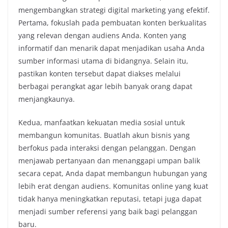
mengembangkan strategi digital marketing yang efektif.
Pertama, fokuslah pada pembuatan konten berkualitas
yang relevan dengan audiens Anda. Konten yang
informatif dan menarik dapat menjadikan usaha Anda
sumber informasi utama di bidangnya. Selain itu,
pastikan konten tersebut dapat diakses melalui
berbagai perangkat agar lebih banyak orang dapat
menjangkaunya.
Kedua, manfaatkan kekuatan media sosial untuk
membangun komunitas. Buatlah akun bisnis yang
berfokus pada interaksi dengan pelanggan. Dengan
menjawab pertanyaan dan menanggapi umpan balik
secara cepat, Anda dapat membangun hubungan yang
lebih erat dengan audiens. Komunitas online yang kuat
tidak hanya meningkatkan reputasi, tetapi juga dapat
menjadi sumber referensi yang baik bagi pelanggan
baru.