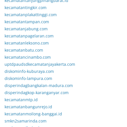
kecamatantanjungpinangbarat.id
kecamatantingkir.com
kecamatanplakattinggi.com
kecamatantampan.com
kecamatanjabung.com
kecamatanpagelaran.com
kecamatanleksono.com
kecamatanbatu.com
kecamatancinambo.com
uptdpaudsdkecamatanjayakerta.com
diskominfo-kuburaya.com
diskominfo-lampura.com
disperindagbangkalan-madura.com
disperindagkop-karanganyar.com
kecamatanmtp.id
kecamatanbangunrejo.id
kecamatanmoilong-banggai.id
smkn2samarinda.com