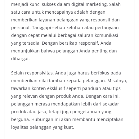
menjadi kunci sukses dalam digital marketing. Salah
satu cara untuk mencapainya adalah dengan
memberikan layanan pelanggan yang responsif dan
personal. Tanggapi setiap keluhan atau pertanyaan
dengan cepat melalui berbagai saluran komunikasi
yang tersedia. Dengan bersikap responsif, Anda
menunjukkan bahwa pelanggan Anda penting dan
dihargai.
Selain responsivitas, Anda juga harus berfokus pada
memberikan nilai tambah kepada pelanggan. Misalnya,
tawarkan konten eksklusif seperti panduan atau tips
yang relevan dengan produk Anda. Dengan cara ini,
pelanggan merasa mendapatkan lebih dari sekadar
produk atau jasa, tetapi juga pengetahuan yang
berguna. Hubungan ini akan membantu menciptakan
loyalitas pelanggan yang kuat.