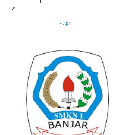
31
« Apr