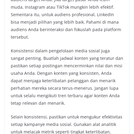
muda, Instagram atau TikTok mungkin lebih efektif.
Sementara itu, untuk audiens profesional, LinkedIn
bisa menjadi pilihan yang lebih baik. Pahami di mana
audiens Anda berinteraksi dan fokuslah pada platform
tersebut.
Konsistensi dalam pengelolaan media sosial juga
sangat penting. Buatlah jadwal konten yang teratur dan
pastikan setiap postingan mencerminkan nilai dan misi
usaha Anda. Dengan konten yang konsisten, Anda
dapat menjaga keterlibatan pelanggan dan menarik
perhatian mereka secara terus-menerus. Jangan lupa
untuk selalu mengikuti tren terbaru agar konten Anda
tetap relevan dan menarik.
Selain konsistensi, pastikan untuk mengukur efektivitas
setiap kampanye media sosial. Gunakan alat analitik
untuk melacak metrik seperti tingkat keterlibatan,