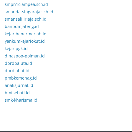
smpn1ciampea.sch.id
smanda-singaraja.sch.id
smansaliliriaja.sch.id
banpdmjateng.id
kejaribenermeriah.id
yankumkejariokut.id
kejaripgk.id
dinaspop-polman.id
dprdpaluta.id
dprdlahat.id
pmbkemenag.id
analisjurnal.id
bmtsehati.id
smk-kharisma.id