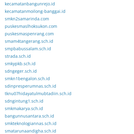
kecamatanbangunrejo.id
kecamatanmoilong-banggai.id
smkn2samarinda.com
puskesmaslhoksukon.com
puskesmaspenrang.com
smam4tangerang.sch.id
smpbabussalam.sch.id
strada.sch.id
smkypkb.sch.id
sdngeger.sch.id
smkn1bengalon.sch.id
sdinpresperumnas.sch.id
tknu07hidayatulmubtadiin.sch.id
sdngintung1.sch.id
smkmakarya.sch.id
bangunnusantara.sch.id
smkteknologiannas.sch.id
smatarunaandigha.sch.id