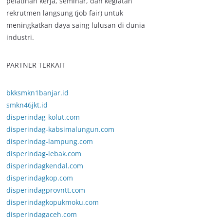
pelatihan kerja, seminar, dan kegiatan
rekrutmen langsung (job fair) untuk
meningkatkan daya saing lulusan di dunia
industri.
PARTNER TERKAIT
bkksmkn1banjar.id
smkn46jkt.id
disperindag-kolut.com
disperindag-kabsimalungun.com
disperindag-lampung.com
disperindag-lebak.com
disperindagkendal.com
disperindagkop.com
disperindagprovntt.com
disperindagkopukmoku.com
disperindagaceh.com