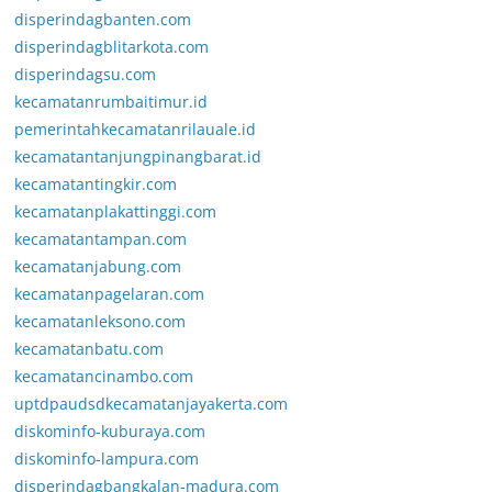
disperindagbanten.com
disperindagblitarkota.com
disperindagsu.com
kecamatanrumbaitimur.id
pemerintahkecamatanrilauale.id
kecamatantanjungpinangbarat.id
kecamatantingkir.com
kecamatanplakattinggi.com
kecamatantampan.com
kecamatanjabung.com
kecamatanpagelaran.com
kecamatanleksono.com
kecamatanbatu.com
kecamatancinambo.com
uptdpaudsdkecamatanjayakerta.com
diskominfo-kuburaya.com
diskominfo-lampura.com
disperindagbangkalan-madura.com