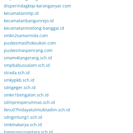
disperindagkop-karanganyar.com
kecamatanmtp.id
kecamatanbangunrejo.id
kecamatanmoilong-banggai.id
smkn2samarinda.com
puskesmaslhoksukon.com
puskesmaspenrang.com
smam4tangerang.sch.id
smpbabussalam.sch.id
strada.sch.id
smkypkb.sch.id
sdngeger.sch.id
smkn1bengalon.sch.id
sdinpresperumnas.sch.id
tknu07hidayatulmubtadiin.sch.id
sdngintung1.sch.id
smkmakarya.sch.id
bangunnusantara.sch.id