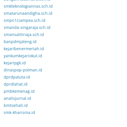
smkteknologiannas.sch.id
smatarunaandigha.sch.id
smpn1ciampea.sch.id
smanda-singaraja.sch.id
smansaliliriaja.sch.id
banpdmjateng.id
kejaribenermeriah.id
yankumkejariokut.id
kejaripgk.id
dinaspop-polman.id
dprdpaluta.id
dprdlahat.id
pmbkemenag.id
analisjurnal.id
bmtsehati.id
smk-kharisma.id