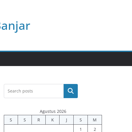
Banjar
Cari
Agustus 2026
S
S
R
K
J
S
M
1
2