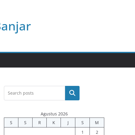
Banjar
Cari
Agustus 2026
S
S
R
K
J
S
M
1
2