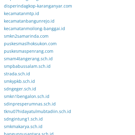
disperindagkop-karanganyar.com
kecamatanmtp.id
kecamatanbangunrejo.id
kecamatanmoilong-banggai.id
smkn2samarinda.com
puskesmaslhoksukon.com
puskesmaspenrang.com
smam4tangerang.sch.id
smpbabussalam.sch.id
strada.sch.id
smkypkb.sch.id
sdngeger.sch.id
smkn1bengalon.sch.id
sdinpresperumnas.sch.id
tknu07hidayatulmubtadiin.sch.id
sdngintung1.sch.id
smkmakarya.sch.id
bangunnusantara.sch.id