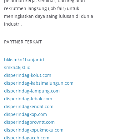
pelatihan kerja, seminar, dan kegiatan
rekrutmen langsung (job fair) untuk
meningkatkan daya saing lulusan di dunia
industri.
PARTNER TERKAIT
bkksmkn1banjar.id
smkn46jkt.id
disperindag-kolut.com
disperindag-kabsimalungun.com
disperindag-lampung.com
disperindag-lebak.com
disperindagkendal.com
disperindagkop.com
disperindagprovntt.com
disperindagkopukmoku.com
disperindagaceh.com