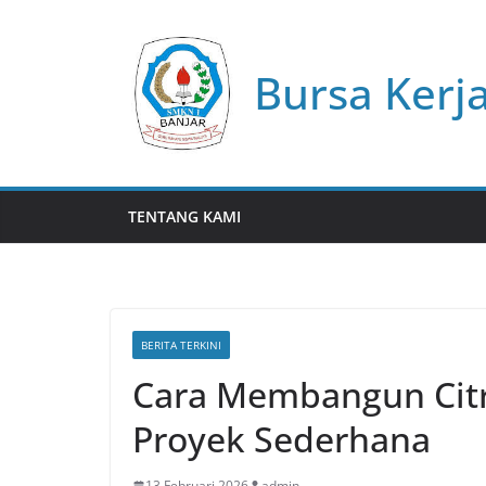
Skip
to
content
Bursa Kerj
TENTANG KAMI
BERITA TERKINI
Cara Membangun Citra
Proyek Sederhana
13 Februari 2026
admin