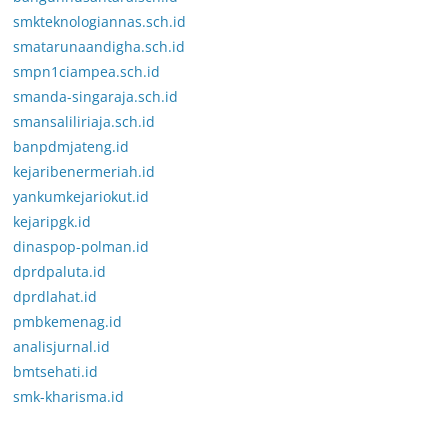
smkteknologiannas.sch.id
smatarunaandigha.sch.id
smpn1ciampea.sch.id
smanda-singaraja.sch.id
smansaliliriaja.sch.id
banpdmjateng.id
kejaribenermeriah.id
yankumkejariokut.id
kejaripgk.id
dinaspop-polman.id
dprdpaluta.id
dprdlahat.id
pmbkemenag.id
analisjurnal.id
bmtsehati.id
smk-kharisma.id