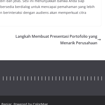
diri dan jelas. Sesi ini menunjukkan bahwa Anda siap
 bersedia berdialog untuk mencapai pemahaman yang lebih
n berinteraksi dengan audiens akan memperkuat citra
Langkah Membuat Presentasi Portofolio yang
Menarik Perusahaan
|
|
|
|
|
|
|
|
|
|
|
|
|
|
|
|
| |
|
|
|
|
|
|
|
|
|
|
|
|
 Banjar
. Powered by
ColorMag