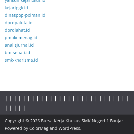
yankumkejariokut.id
kejaripgk.id
dinaspop-polman.id
dprdpaluta.id
dprdlahat.id
pmbkemenag.id
analisjurnal.id
bmtsehati.id
smk-kharisma.id
|
|
|
|
|
|
|
|
|
|
|
|
|
|
|
|
|
| |
|
|
|
|
|
|
|
|
|
|
|
|
|
|
Copyright © 2026
Bursa Kerja Khusus SMK Negeri 1 Banjar
.
Powered by
ColorMag
and
WordPress
.