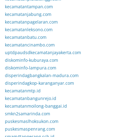
kecamatantampan.com
kecamatanjabung.com
kecamatanpagelaran.com
kecamatanleksono.com
kecamatanbatu.com
kecamatancinambo.com
uptdpaudsdkecamatanjayakerta.com
diskominfo-kuburaya.com
diskominfo-lampura.com
disperindagbangkalan-madura.com
disperindagkop-karanganyar.com
kecamatanmtp.id
kecamatanbangunrejo.id
kecamatanmoilong-banggai.id
smkn2samarinda.com
puskesmaslhoksukon.com
puskesmaspenrang.com
smam4tangerang.sch.id