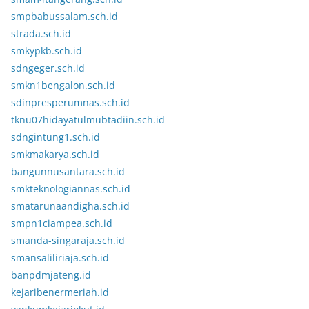
smpbabussalam.sch.id
strada.sch.id
smkypkb.sch.id
sdngeger.sch.id
smkn1bengalon.sch.id
sdinpresperumnas.sch.id
tknu07hidayatulmubtadiin.sch.id
sdngintung1.sch.id
smkmakarya.sch.id
bangunnusantara.sch.id
smkteknologiannas.sch.id
smatarunaandigha.sch.id
smpn1ciampea.sch.id
smanda-singaraja.sch.id
smansaliliriaja.sch.id
banpdmjateng.id
kejaribenermeriah.id